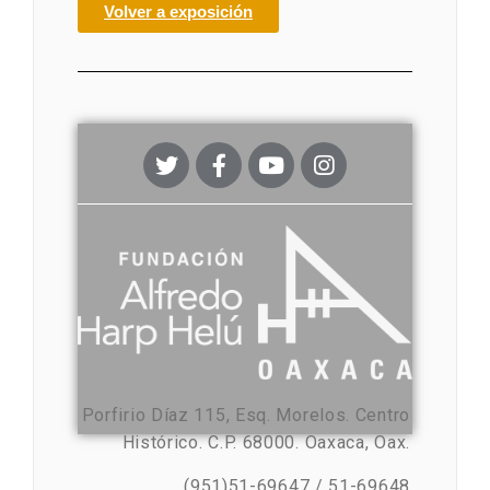
Volver a exposición
Porfirio Díaz 115, Esq. Morelos. Centro
Histórico. C.P. 68000. Oaxaca, Oax.
(951)51-69647 / 51-69648