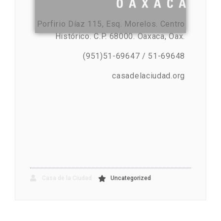
Porfirio Díaz 115, Esq. Morelos. Centro
Histórico. C.P. 68000. Oaxaca, Oax.
(951)51-69647 / 51-69648
casadelaciudad.org
Casa de la Ciudad
Uncategorized