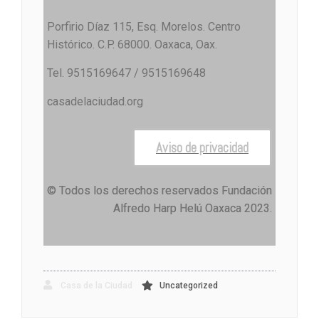
Porfirio Díaz 115, Esq. Morelos. Centro
Histórico. C.P. 68000. Oaxaca, Oax.
Tel. 9515169647 / 9515169648
casadelaciudad.org
Aviso de privacidad
© Todos los derechos reservados Fundación
Alfredo Harp Helú Oaxaca 2023.
Casa de la Ciudad
Uncategorized