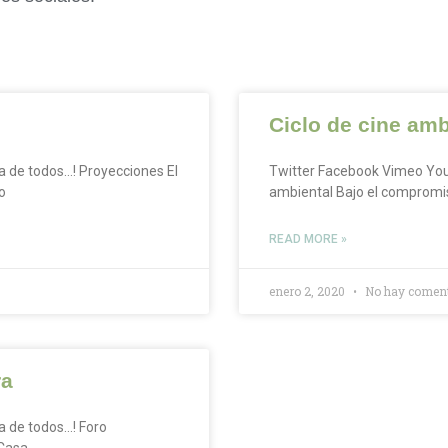
Ciclo de cine amb
a de todos…! Proyecciones El
Twitter Facebook Vimeo Yout
o
ambiental Bajo el compromis
READ MORE »
enero 2, 2020
No hay coment
ra
a de todos…! Foro
 Casa