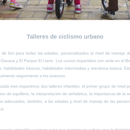
Talleres de ciclismo urbano
es de bici para todas las edades, personalizados al nivel de manej
de Oaxaca y El Parque El Llano. Los cursos impartidos con sede en el Bo
e, habilidades básicas, habilidades intermedias y mecánica básica. Es
uimiento seguimiento a los avances.
cada mes impartimos dos talleres infantiles: el primer grupo de nivel 
os de equilibrio, la interpretación de señalética, la importancia de la
son adecuados, también, a las edades y nivel de manejo de las personas
ica.
espacio amigable y seguro para que quienes no saben usar la bicicleta 