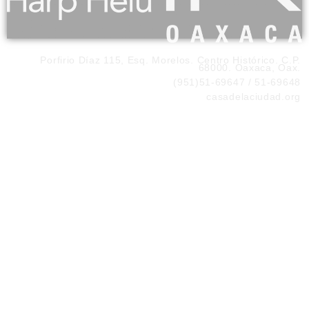
Porfirio Díaz 115, Esq. Morelos. Centro Histórico. C.P.
68000. Oaxaca, Oax.
(951)51-69647 / 51-69648
casadelaciudad.org