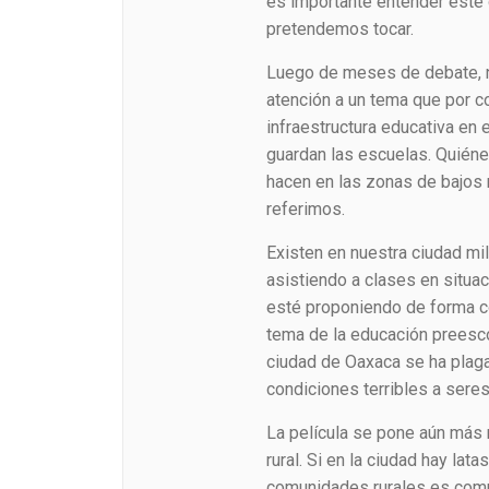
es importante entender este 
pretendemos tocar.
Luego de meses de debate, 
atención a un tema que por co
infraestructura educativa en e
guardan las escuelas. Quiéne
hacen en las zonas de bajos
referimos.
Existen en nuestra ciudad mi
asistiendo a clases en situa
esté proponiendo de forma co
tema de la educación preesco
ciudad de Oaxaca se ha plaga
condiciones terribles a ser
La película se pone aún más 
rural. Si en la ciudad hay lat
comunidades rurales es común