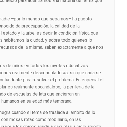
contexto para adentrarnos a la materia del tema que
nadie –por lo menos que sepamos– ha puesto
nocido da preocupación: la calidad de la
l estado y la urbe, es decir la condición física que
s habitamos la ciudad, y sobre todo quienes lo
 recursos de la misma, saben exactamente a qué nos
les de niños en todos los niveles educativos
ciones realmente desconsoladoras, sin que nada se
ntundente para resolver el problema. En especial el
lar es realmente escandaloso, la periferia de la
do de escuelas de lata que encierran en
es humanos en su edad más temprana.
negra cuando el tema se traslada al ámbito de lo
as con mesas rotas como mobiliario, en las
 ver a los chicos acudir a escuelas a cielo abierto,