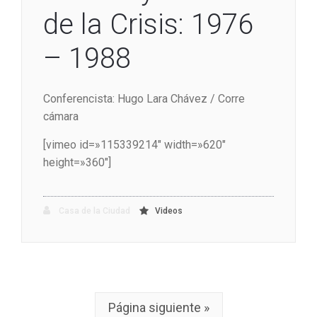
de la Crisis: 1976
– 1988
Conferencista: Hugo Lara Chávez / Corre
cámara
[vimeo id=»115339214″ width=»620″
height=»360″]
Casa de la Ciudad
Videos
Página siguiente »