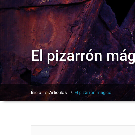
El pizarrón má
Inicio
/
Artículos
/
El pizarrón mágico