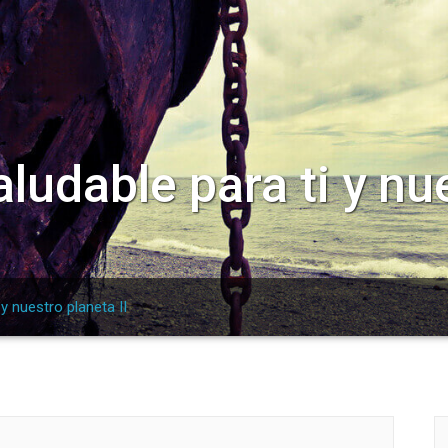
ludable para ti y nue
y nuestro planeta II