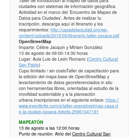
Taller de introducción al mapeo de datos para
ciudades con sistemas de información geográfica.
Actividad en el marco del ‘Encuentro de Mapeo de
Datoa para Ciudades’. Antes de realizar tu
inscripción, descarga aquí el itinerario y los
requerimientos:
http://casadelaciudad.org/
wp-
content/uploads/2015/05/
itinerario-taller-oaxaca.pd
f
OpenStreetMap
Imparte: Céline Jacquin y Miriam González
13 de agosto de 09:00-14:30 horas
Lugar: Aula Luis de León Romano (
Centro Cultural
San Pablo
)
Cupo limitado / sin costoTaller de capacitación para
la edición del mapa base de OpenStreetMap y
levantamiento de datos georeferenciados in situ
con herramientas libres, orientadas al estudio de la
movilidad sustentable y a la planeación
urbana.Inscripciones en el siguiente enlace:
https://
www.eventbrite.com/e/
taller-openstreetmap-casa-d
e-la-ciudad-oaxaca-tickets
-25961047191
MAPEATÓN
13 de agosto a las 12:00 horas
Punto de reunión: Atrio del
Centro Cultural San