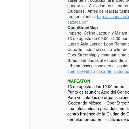
Taller de introducción al mapeo 
geográfica. Actividad en el marc
Ciudades’. Antes de realizar tu ins
requerimientos:
http://casadelaci
oaxaca.pd
f
OpenStreetMap
Imparte: Céline Jacquin y Miriam
13 de agosto de 09:00-14:30 hor
Lugar: Aula Luis de León Romano
Cupo limitado / sin costoTaller d
OpenStreetMap y levantamiento de
libres, orientadas al estudio de l
urbana.Inscripciones en el siguie
openstreetmap-casa-d
e-la-ciuda
MAPEATÓN
13 de agosto a las 12:00 horas
Punto de reunión: Atrio del
Centro
Para voluntarios de organizacione
‘Codeando México’ , ‘OpenStreetMap
una fotocaminata para documentar
centro histórico de la Ciudad de 
oermitan proponer iniciativas de 