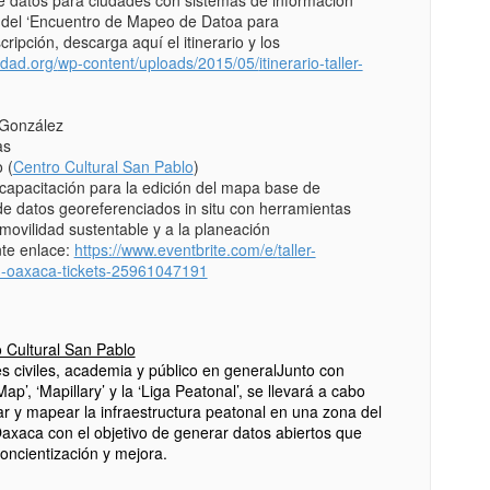
de datos para ciudades con sistemas de información
o del ‘Encuentro de Mapeo de Datoa para
cripción, descarga aquí el itinerario y los
udad.org/
wp-content/uploads/2015/05/
itinerario-taller-
 González
as
 (
Centro Cultural San Pablo
)
e capacitación para la edición del mapa base de
 datos georeferenciados in situ con herramientas
a movilidad sustentable y a la planeación
nte enlace:
https://
www.eventbrite.com/e/
taller-
d-oaxaca-tickets
-25961047191
 Cultural San Pablo
s civiles, academia y público en general
Junto con
’, ‘Mapillary’ y la ‘Liga Peatonal’, se llevará a cabo
 y mapear la infraestructura peatonal en una zona del
Oaxaca con el objetivo de generar datos abiertos que
concientización y mejora.