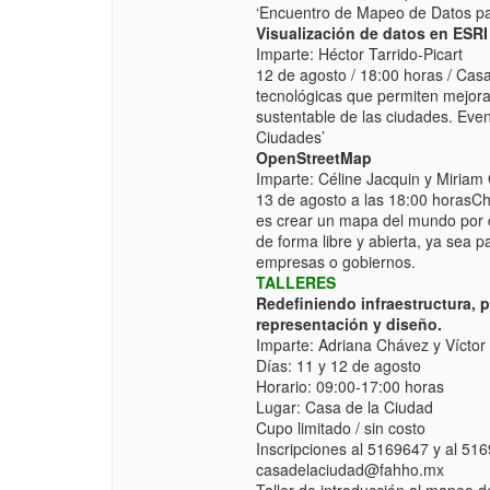
‘Encuentro de Mapeo de Datos pa
Visualización de datos en ESRI
Imparte: Héctor Tarrido-Picart
12 de agosto / 18:00 horas / Cas
tecnológicas que permiten mejorar
sustentable de las ciudades. Eve
Ciudades’
OpenStreetMap
Imparte: Céline Jacquin y Miriam
13 de agosto a las 18:00 horasCha
es crear un mapa del mundo por 
de forma libre y abierta, ya sea p
empresas o gobiernos.
TALLERES
Redefiniendo infraestructura, pa
representación y diseño.
Imparte: Adriana Chávez y Víctor
Días: 11 y 12 de agosto
Horario: 09:00-17:00 horas
Lugar: Casa de la Ciudad
Cupo limitado / sin costo
Inscripciones al 5169647 y al 51
casadelaciudad@fahho.mx