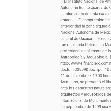
– El Instituto Nacional de An
Autónoma Benito Juárez de Oa
a estudiantes de esta casa de
estado. El compromiso se ins
anterioridad la zona arqueol
Nacional Autónoma de México 
cultural de Oaxaca. Hace 22
fue declarada Patrimonio Mun
profesional de alumnos de lo
Antropología y Arqueología
http://www.elfinanciero.com
docId=233999&docTipo=1&o
11 de diciembre / 19:00 horas
Asimismo, se presentó el li
ante los desastres naturales:
arquitectos y arqueólogos d
Internacional de Monumentos
en septiembre de 1999 una v