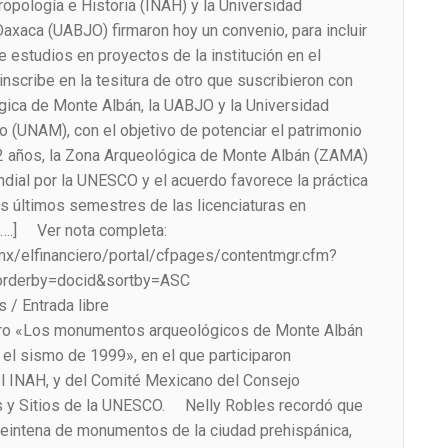
tropología e Historia (INAH) y la Universidad
xaca (UABJO) firmaron hoy un convenio, para incluir
 estudios en proyectos de la institución en el
cribe en la tesitura de otro que suscribieron con
ógica de Monte Albán, la UABJO y la Universidad
(UNAM), con el objetivo de potenciar el patrimonio
 años, la Zona Arqueológica de Monte Albán (ZAMA)
dial por la UNESCO y el acuerdo favorece la práctica
s últimos semestres de las licenciaturas en
. [….] Ver nota completa:
.mx/elfinanciero/portal/cfpages/contentmgr.cfm?
rderby=docid&sortby=ASC
 / Entrada libre
bro «Los monumentos arqueológicos de Monte Albán
 el sismo de 1999», en el que participaron
el INAH, y del Comité Mexicano del Consejo
 y Sitios de la UNESCO. Nelly Robles recordó que
eintena de monumentos de la ciudad prehispánica,