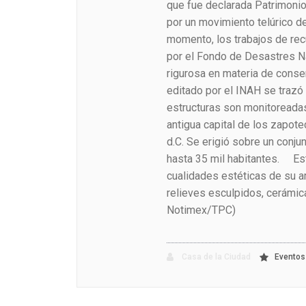
que fue declarada Patrimonio
por un movimiento telúrico d
momento, los trabajos de re
por el Fondo de Desastres Na
rigurosa en materia de conse
editado por el INAH se trazó
estructuras son monitoread
antigua capital de los zapote
d.C. Se erigió sobre un conju
hasta 35 mil habitantes. Est
cualidades estéticas de su ar
relieves esculpidos, cerámica
Notimex/TPC)
Casa de la Ciudad
Eventos