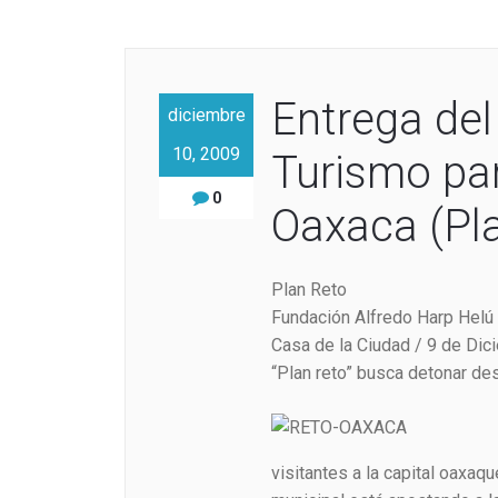
Entrega del
diciembre
10, 2009
Turismo par
0
Oaxaca (Pl
Plan Reto
Fundación Alfredo Harp Helú
Casa de la Ciudad / 9 de Dic
“Plan reto” busca detonar des
visitantes a la capital oaxaq