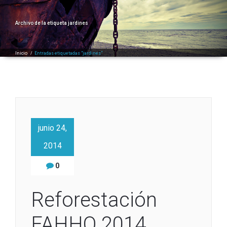
Archivo de la etiqueta
jardines
Inicio
/
Entradas etiquetadas "jardines"
junio 24,
2014
0
Reforestación
FAHHO 2014