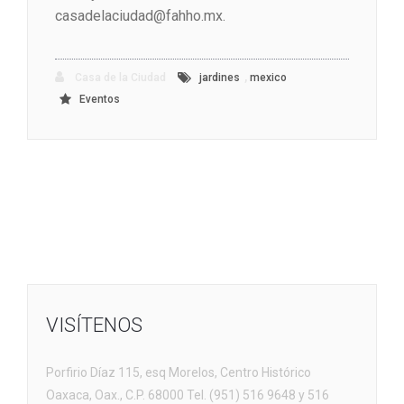
casadelaciudad@fahho.mx.
,
Casa de la Ciudad
jardines
mexico
Eventos
VISÍTENOS
Porfirio Díaz 115, esq Morelos, Centro Histórico
Oaxaca, Oax., C.P. 68000 Tel. (951) 516 9648 y 516