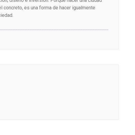
ión, diseño e inversión. Porque hacer una ciudad
el concreto, es una forma de hacer igualmente
ciedad.