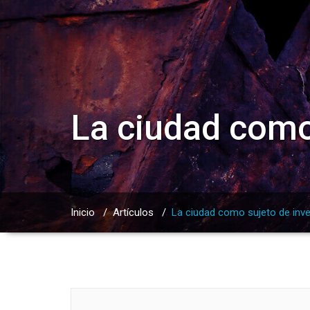
La ciudad como
Inicio
/
Artículos
/
La ciudad como sujeto de inve