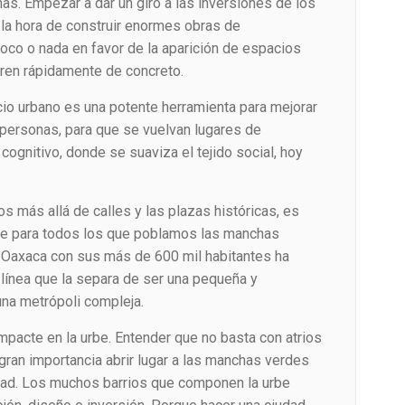
as. Empezar a dar un giro a las inversiones de los
 la hora de construir enormes obras de
 poco o nada en favor de la aparición de espacios
ren rápidamente de concreto.
io urbano es una potente herramienta para mejorar
 personas, para que se vuelvan lugares de
 cognitivo, donde se suaviza el tejido social, hoy
os más allá de calles y las plazas históricas, es
ble para todos los que poblamos las manchas
e Oaxaca con sus más de 600 mil habitantes ha
línea que la separa de ser una pequeña y
na metrópoli compleja.
mpacte en la urbe. Entender que no basta con atrios
gran importancia abrir lugar a las manchas verdes
udad. Los muchos barrios que componen la urbe