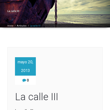
La calle III
Inicio
/
Artículos
/
La calle III
mayo 20,
2013
0
La calle III