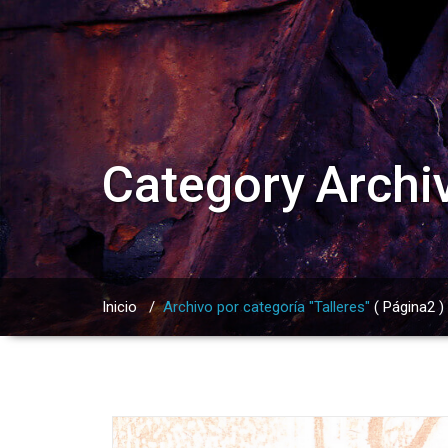
Category Archiv
Inicio
/
Archivo por categoría "Talleres"
( Página2 )