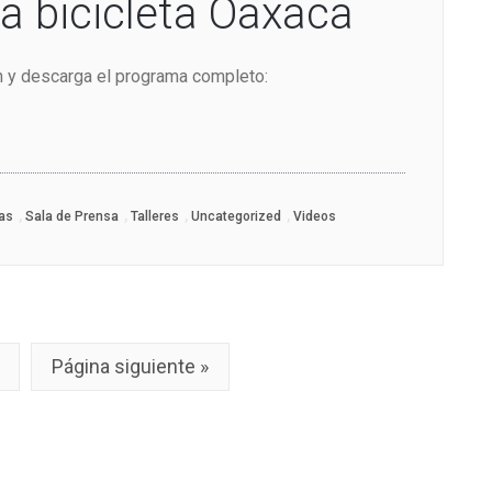
la bicicleta Oaxaca
en y descarga el programa completo:
,
,
,
,
ias
Sala de Prensa
Talleres
Uncategorized
Videos
Página siguiente »