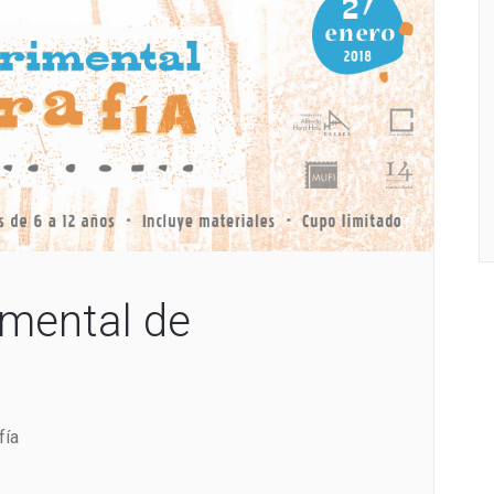
imental de
fía