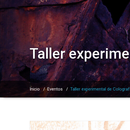
Taller experime
Inicio
/
Eventos
/
Taller experimental de Colograf