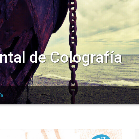
ntal de Colografía
ía