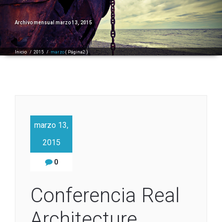
Archivo mensual marzo 13, 2015
Inicio
/
2015
/
marzo
( Página2 )
marzo 13,
2015
0
Conferencia Real
Architecture