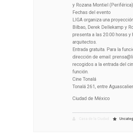
y Rozana Montiel (Periférica)
Fechas del evento
LIGA organiza una proyección
Bilbao, Derek Dellekamp y Ro
presenta a las 20.00 horas y
arquitectos.
Entrada gratuita. Para la func
dirección de email: prensa@l
recogidos a la entrada del ci
función.
Cine Tonalá
Tonalá 261, entre Aguascali
Ciudad de México
Casa de la Ciudad
Uncateg