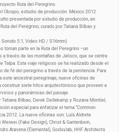
royecto Ruta del Peregrino.
del Obispo, estudio de producción. México 2012.
zutto presentada por estudio de producción, en
Ruta del Peregrino, curado por Tatiana Bilbao y
r, Sonido 5.1, Video HD / S16mm)
s toman parte en la Ruta del Peregrino –un
s a través de las montañas de Jalisco, que se centra
e Talpa. Esta viaje religioso se ha realizado desde el
o de fé del peregrino a través de la penitencia. Para
 este ancestral peregrinaje, nueve oficinas de
a construir siete hitos arquitectónicos que proveen a
rvicios y panorámicas del paisaje.
r Tatiana Bilbao, Derek Dellekamp y Rozana Montiel,
ición especial para enfatizar el tema “Common
ia 2012. La nueve oficinas son: Luis Aldrete
Ai Weiwei (Fake Design), Christ & Gantenbein,
ndro Aravena (Elemental), Godoylab, HHF Architects