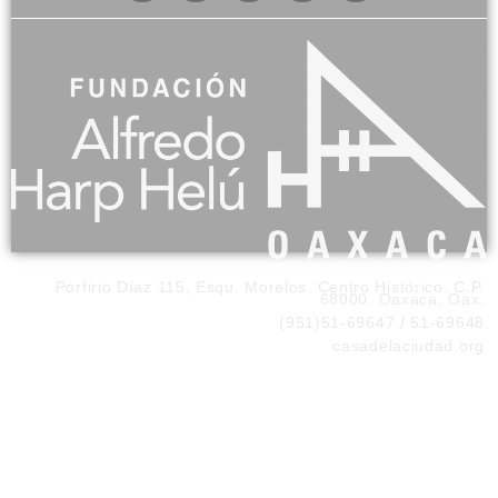
Porfirio Díaz 115, Esqu. Morelos. Centro Histórico. C.P.
68000. Oaxaca, Oax.
(951)51-69647 / 51-69648
casadelaciudad.org