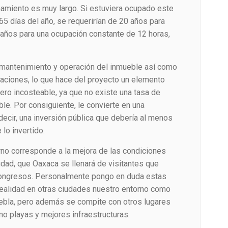
namiento es muy largo. Si estuviera ocupado este
365 días del año, se requerirían de 20 años para
0 años para una ocupación constante de 12 horas,
e mantenimiento y operación del inmueble así como
ciaciones, lo que hace del proyecto un elemento
iero incosteable, ya que no existe una tasa de
ble. Por consiguiente, le convierte en una
decir, una inversión pública que debería al menos
 lo invertido.
rno corresponde a la mejora de las condiciones
iudad, que Oaxaca se llenará de visitantes que
congresos. Personalmente pongo en duda estas
realidad en otras ciudades nuestro entorno como
uebla, pero además se compite con otros lugares
o playas y mejores infraestructuras.