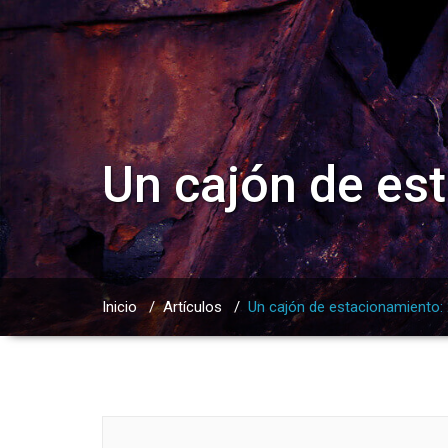
Un cajón de es
Inicio
/
Artículos
/
Un cajón de estacionamiento: