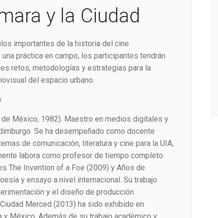
ámara y la Ciudad
ulos importantes de la historia del cine
 una práctica en campo, los participantes tendrán
les retos, metodologías y estrategias para la
iovisual del espacio urbano.
e
 de México, 1982). Maestro en medios digitales y
e Edimburgo. Se ha desempeñado como docente
temas de comunicación, literatura y cine para la UIA,
ente labora como profesor de tiempo completo.
es The Invention of a Foe (2009) y Años de
esía y ensayo a nivel internacional. Su trabajo
perimentación y el diseño de producción
Ciudad Merced (2013) ha sido exhibido en
ndia y México. Además de su trabajo académico y