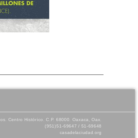
los. Centro Histórico. C.P. 68000. Oaxaca, Oax.
(951)51-69647 / 51-69648
casadelaciudad.org