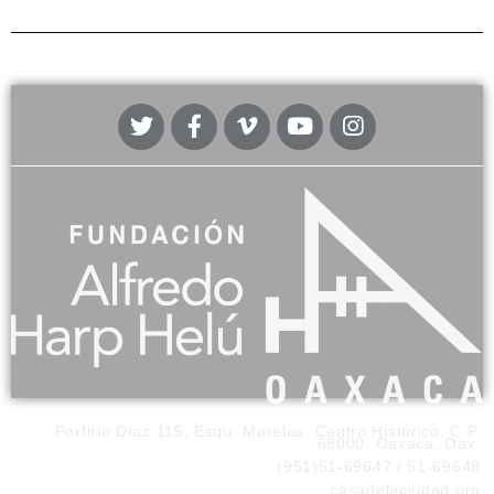
Porfirio Díaz 115, Esqu. Morelos. Centro Histórico. C.P.
68000. Oaxaca, Oax.
(951)51-69647 / 51-69648
casadelaciudad.org