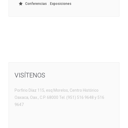
,
Conferencias
Exposiciones
VISÍTENOS
Porfirio Díaz 115, esq Morelos, Centro Histórico
Oaxaca, Oax., C.P. 68000 Tel. (951) 516 9648 y 516
9647