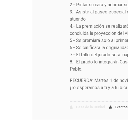
2.- Pintar su cara y adornar su
3.-
Asistir al paseo especial 
atuendo.
4.- La premiación se realizará
concluida la proyección del 
5.- Se premiará solo al primer
6.- Se calificará la originali
7.- El fallo del jurado será in
8.- El jurado lo integrarán Ca
Pablo.
RECUERDA: Martes 1 de novie
¡Te esperamos a ti y a tu bic
Casa de la Ciudad
Eventos