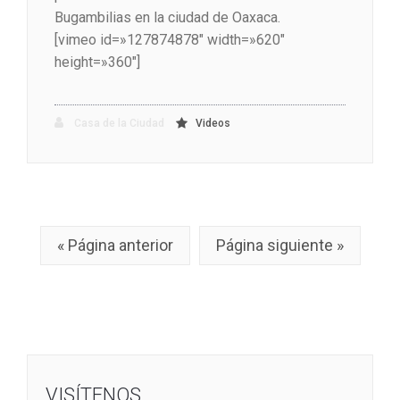
Bugambilias en la ciudad de Oaxaca.
[vimeo id=»127874878″ width=»620″
height=»360″]
Casa de la Ciudad
Videos
« Página anterior
Página siguiente »
VISÍTENOS