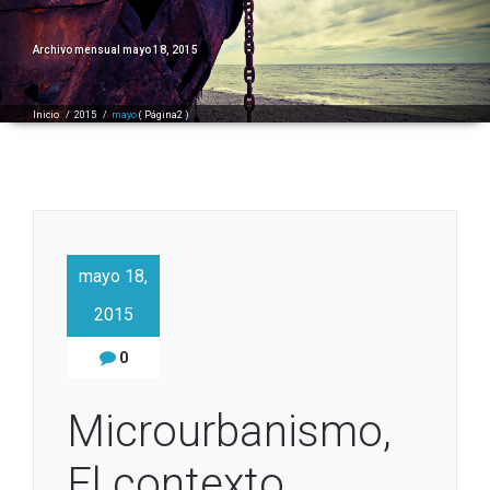
Archivo mensual mayo 18, 2015
Inicio
/
2015
/
mayo
( Página2 )
mayo 18,
2015
0
Microurbanismo,
El contexto