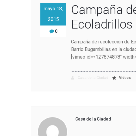
Campaña de
mayo 18,
2015
Ecoladrillos
0
Campaña de recolección de Eco
Barrio Bugambilias en la ciuda
[vimeo id=»127874878″ width=
Casa de la Ciudad
Videos
Casa de la Ciudad