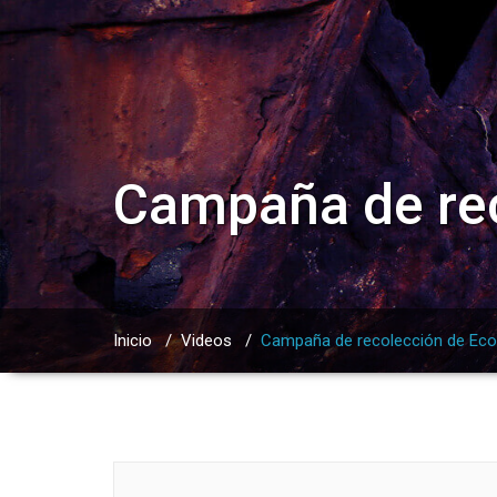
Campaña de rec
Inicio
/
Videos
/
Campaña de recolección de Ecol