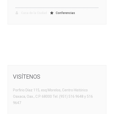
Casa de la Ciudad
Conferencias
VISÍTENOS
Porfirio Díaz 115, esq Morelos, Centro Histórico
Oaxaca, Oax., C.P. 68000 Tel. (951) 516 9648 y 516
9647