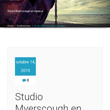
Studio Myerscough en Oaxaca
Inicio
/
Conferencias
/
Studio Myerscough en Oaxaca
octubre 14,
2015
0
Studio
Myerscough en