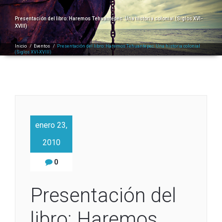
Presentación del libro: Haremos Tehuantepec. Una historia colonial (Siglos XVI-
XVIII)
Inicio
/
Eventos
/
Presentación del libro: Haremos Tehuantepec. Una historia colonial
(Siglos XVI-XVIII)
enero 23,
2010
0
Presentación del
libro: Haremos