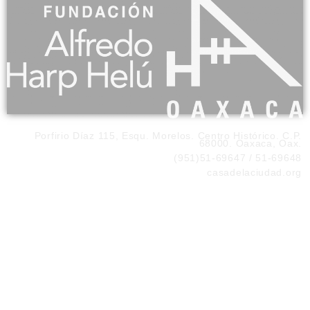
Porfirio Díaz 115, Esqu. Morelos. Centro Histórico. C.P.
68000. Oaxaca, Oax.
(951)51-69647 / 51-69648
casadelaciudad.org