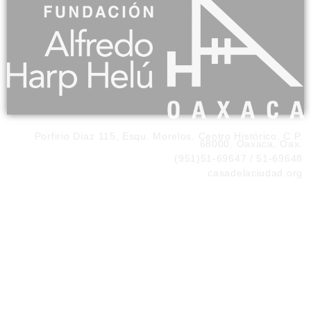
Porfirio Díaz 115, Esqu. Morelos. Centro Histórico. C.P.
68000. Oaxaca, Oax.
(951)51-69647 / 51-69648
casadelaciudad.org