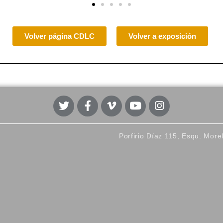
Volver página CDLC
Volver a exposición
Porfirio Díaz 115, Esqu. More