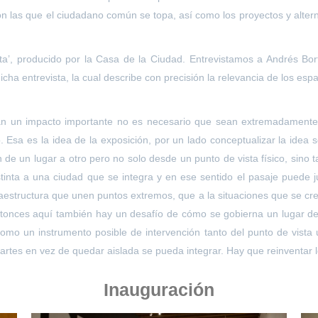
con las que el ciudadano común se topa, así como los proyectos y alter
a’, producido por la Casa de la Ciudad. Entrevistamos a Andrés Bort
cha entrevista, la cual describe con precisión la relevancia de los esp
an un impacto importante no es necesario que sean extremadamente 
 Esa es la idea de la exposición, por un lado conceptualizar la ide
 de un lugar a otro pero no solo desde un punto de vista físico, sino 
tinta a una ciudad que se integra y en ese sentido el pasaje puede j
aestructura que unen puntos extremos, que a la situaciones que se cr
tonces aquí también hay un desafío de cómo se gobierna un lugar de 
 como un instrumento posible de intervención tanto del punto de vi
partes en vez de quedar aislada se pueda integrar. Hay que reinventar l
Inauguración