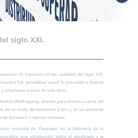
el siglo XXI.
spacios de transición en las ciudades del siglo XXI,
a muestra fue sensibilizar sobre lo extendido y diverso
s y urbanistas acerca de este tema.
Andrés Borthagaray, director para América Latina del
rse de un modo de transporte a otro y de un ambiente
de ferrocarril o barrios cerrados.
sión reducida de ‘Passages’ en la biblioteca de la
ográfico una introducción sobre el significado y la