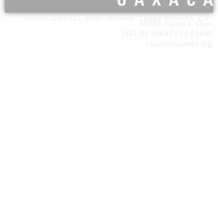
Porfirio Díaz 115, Esqu. Morelos. Centro Histórico. C.P.
68000. Oaxaca, Oax.
(951)51-69647 / 51-69648
casadelaciudad.org