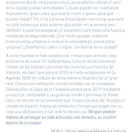
preguntas desde otra perspectiva ¿es prudente utilizar el auto
en la ciudad a altas velocidades?¿Quién puede ser realmente
imprudente, quien sabe que puede morir o quien sabe que
puede matar? Por otra parte es importante mencionar que esto
no sólo inmiscuye a los actores que están en la escena sino
también a quienes preparan el escenario para toda esta fatídica
novela de la seguridad vial ¿Qué tanto ayudan nuestros
instrumentos urbanos a reducir la velocidad en zonas intra-
urbanas?¿Diseñamos calles o súper carreteras en la ciudad?
A nivel mundial se han establecido metas para atender este
problema de salud. En la Asamblea General de las Naciones
Unidas se fijó reducir a la mitad las muertes por hechos de
tránsito, es claro que para el 2020 la meta establecida en la
Agenda 2030 de reducir de esta manera muertes es un gran
reto. Como una institución comprometida con el ciudadano
Oaxaqueño, la Casa de la Ciudad buscará este 2019 mediante
proyectos, campañas y programas incidir y permear la Visión
Cero, en donde no se permitirá que ningún usuario de “
lo público
”
(desde un peatón, hasta un conductor) tenga que pagar con su
vida una distracción, y por qué no decirlo así:
Ningún peatón
deberá de arriesgar su vida al buscar, con derecho, su confort
dentro de la ciudad.
M.N.U. Víctor Manuel Mendoza García