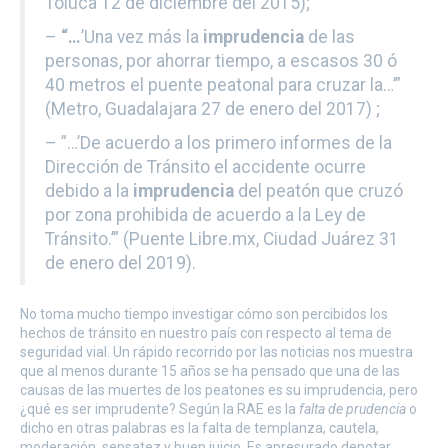
Toluca 12 de diciembre del 2015);
–
“…
’Una vez más la
imprudencia
de las
personas, por ahorrar tiempo, a escasos 30 ó
40 metros el puente peatonal para cruzar la…’”
(Metro, Guadalajara 27 de enero del 2017) ;
– ”…’De acuerdo a los primero informes de la
Dirección de Tránsito el accidente ocurre
debido a la
imprudencia
del peatón que cruzó
por zona prohibida de acuerdo a la Ley de
Tránsito.’” (Puente Libre.mx, Ciudad Juárez 31
de enero del 2019).
No toma mucho tiempo investigar cómo son percibidos los
hechos de tránsito en nuestro país con respecto al tema de
seguridad vial. Un rápido recorrido por las noticias nos muestra
que al menos durante 15 años se ha pensado que una de las
causas de las muertes de los peatones es su imprudencia, pero
¿qué es ser imprudente? Según la RAE es la
falta de prudencia
o
dicho en otras palabras es la falta de templanza, cautela,
moderación, sensatez y buen juicio. Es apresurado denotar