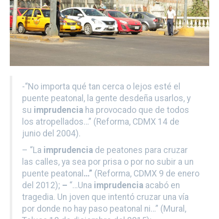
-“No importa qué tan cerca o lejos esté el
puente peatonal, la gente desdeña usarlos, y
su
imprudencia
ha provocado que de todos
los atropellados…” (Reforma, CDMX 14 de
junio del 2004).
– “La
imprudencia
de peatones para cruzar
las calles, ya sea por prisa o por no subir a un
puente peatonal
…”
(Reforma, CDMX 9 de enero
del 2012);
–
“…Una
imprudencia
acabó en
tragedia. Un joven que intentó cruzar una vía
por donde no hay paso peatonal ni…” (Mural,