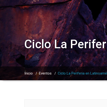
Ciclo La Perife
Inicio
/
Eventos
/
Ciclo La Periferia en Latinoamér