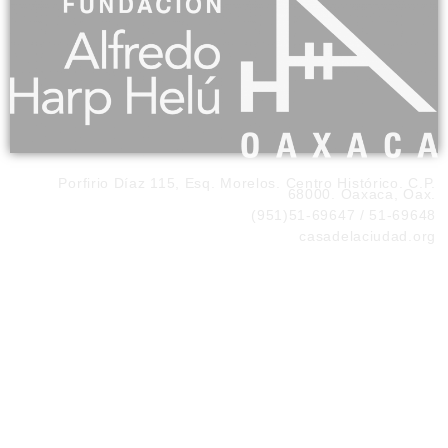
Porfirio Díaz 115, Esq. Morelos. Centro Histórico. C.P.
68000. Oaxaca, Oax.
(951)51-69647 / 51-69648
casadelaciudad.org