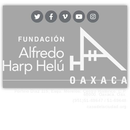
Porfirio Díaz 115, Esqu. Morelos. Centro Histórico. C.P.
68000. Oaxaca, Oax.
(951)51-69647 / 51-69648
casadelaciudad.org