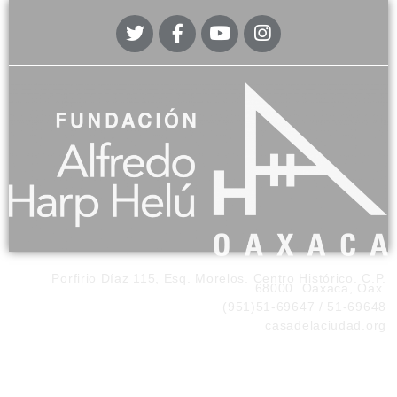
Porfirio Díaz 115, Esq. Morelos. Centro Histórico. C.P.
68000. Oaxaca, Oax.
(951)51-69647 / 51-69648
casadelaciudad.org