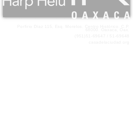
Porfirio Díaz 115, Esq. Morelos. Centro Histórico. C.P.
68000. Oaxaca, Oax.
(951)51-69647 / 51-69648
casadelaciudad.org